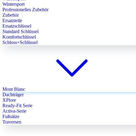
Wintersport
Professionelles Zubehör
Zubehör
Ersatzteile
Ersatzschlüssel
Standard Schlüssel
Komfortschlüssel
Schloss+Schlüssel
Mont Blanc
Dachträger
XPlore
Ready-Fit Serie
Activa-Serie
Fußsätze
Traversen