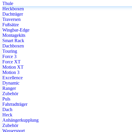
Thule
Heckboxen
Dachträger
Traversen
Fußsätze
Wingbar-Edge
Montagekits
Smart Rack
Dachboxen
Touring
Force 3
Force XT
Motion XT
Motion 3
Excellence
Dynamic
Ranger
Zubehör
Puls
Fahrradträger
Dach
Heck
Anhängerkupplung
Zubehör
Wassersport