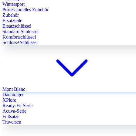
Wintersport
Professionelles Zubehör
Zubehör
Ersatzteile
Ersatzschlüssel
Standard Schlüssel
Komfortschlüssel
Schloss+Schlüssel
Mont Blanc
Dachträger
XPlore
Ready-Fit Serie
Activa-Serie
Fußsätze
Traversen