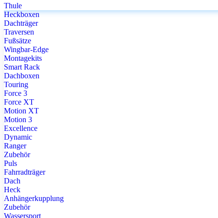
Thule
Heckboxen
Dachträger
Traversen
Fußsätze
Wingbar-Edge
Montagekits
Smart Rack
Dachboxen
Touring
Force 3
Force XT
Motion XT
Motion 3
Excellence
Dynamic
Ranger
Zubehör
Puls
Fahrradträger
Dach
Heck
Anhängerkupplung
Zubehör
Wassersport