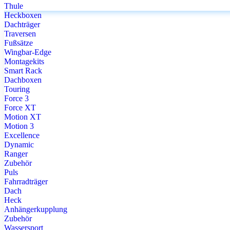
Thule
Heckboxen
Dachträger
Traversen
Fußsätze
Wingbar-Edge
Montagekits
Smart Rack
Dachboxen
Touring
Force 3
Force XT
Motion XT
Motion 3
Excellence
Dynamic
Ranger
Zubehör
Puls
Fahrradträger
Dach
Heck
Anhängerkupplung
Zubehör
Wassersport