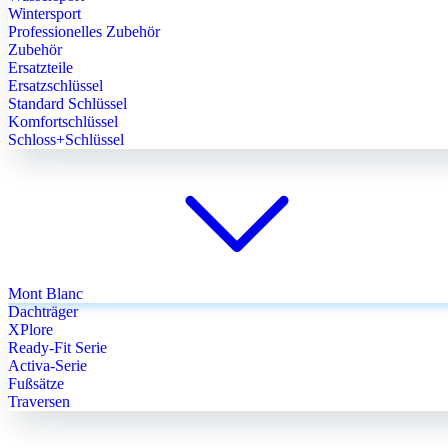
Wintersport
Professionelles Zubehör
Zubehör
Ersatzteile
Ersatzschlüssel
Standard Schlüssel
Komfortschlüssel
Schloss+Schlüssel
Mont Blanc
Dachträger
XPlore
Ready-Fit Serie
Activa-Serie
Fußsätze
Traversen