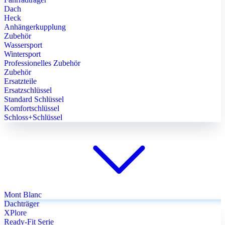
Dach
Heck
Anhängerkupplung
Zubehör
Wassersport
Wintersport
Professionelles Zubehör
Zubehör
Ersatzteile
Ersatzschlüssel
Standard Schlüssel
Komfortschlüssel
Schloss+Schlüssel
Mont Blanc
Dachträger
XPlore
Ready-Fit Serie