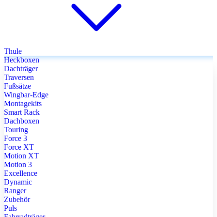
Thule
Heckboxen
Dachträger
Traversen
Fußsätze
Wingbar-Edge
Montagekits
Smart Rack
Dachboxen
Touring
Force 3
Force XT
Motion XT
Motion 3
Excellence
Dynamic
Ranger
Zubehör
Puls
Fahrradträger