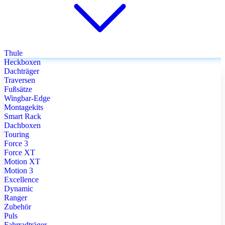
Thule
Heckboxen
Dachträger
Traversen
Fußsätze
Wingbar-Edge
Montagekits
Smart Rack
Dachboxen
Touring
Force 3
Force XT
Motion XT
Motion 3
Excellence
Dynamic
Ranger
Zubehör
Puls
Fahrradträger