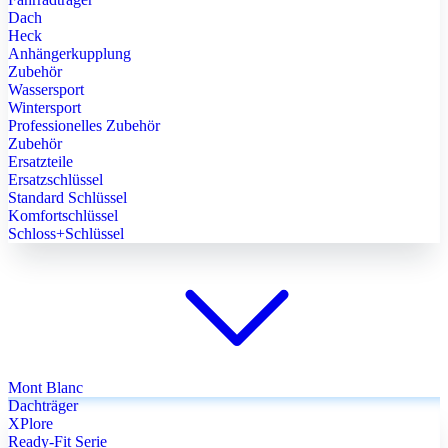
Dach
Heck
Anhängerkupplung
Zubehör
Wassersport
Wintersport
Professionelles Zubehör
Zubehör
Ersatzteile
Ersatzschlüssel
Standard Schlüssel
Komfortschlüssel
Schloss+Schlüssel
Mont Blanc
Dachträger
XPlore
Ready-Fit Serie