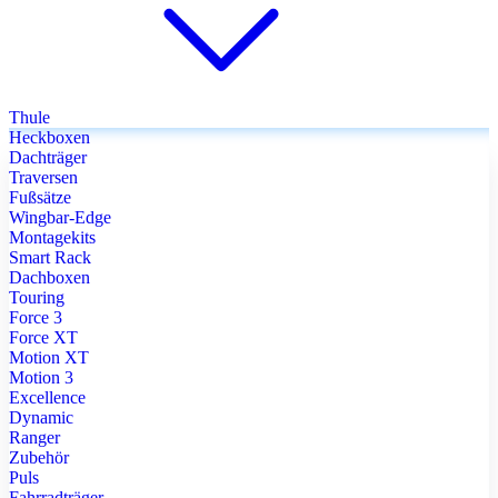
Thule
Heckboxen
Dachträger
Traversen
Fußsätze
Wingbar-Edge
Montagekits
Smart Rack
Dachboxen
Touring
Force 3
Force XT
Motion XT
Motion 3
Excellence
Dynamic
Ranger
Zubehör
Puls
Fahrradträger