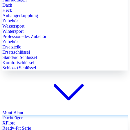
Dach
Heck
Anhängerkupplung
Zubehör
Wassersport
Wintersport
Professionelles Zubehör
Zubehör
Ersatzteile
Ersatzschlüssel
Standard Schlüssel
Komfortschlüssel
Schloss+Schlüssel
Mont Blanc
Dachträger
XPlore
Ready-Fit Serie