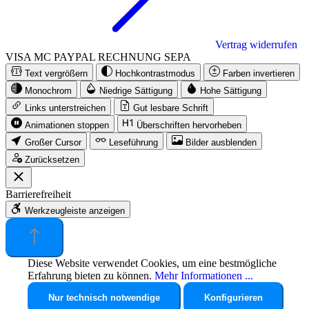
Vertrag widerrufen
VISA
MC
PAYPAL
RECHNUNG
SEPA
Text vergrößern
Hochkontrastmodus
Farben invertieren
Monochrom
Niedrige Sättigung
Hohe Sättigung
Links unterstreichen
Gut lesbare Schrift
Animationen stoppen
Überschriften hervorheben
Großer Cursor
Leseführung
Bilder ausblenden
Zurücksetzen
Barrierefreiheit
Werkzeugleiste anzeigen
Diese Website verwendet Cookies, um eine bestmögliche
Erfahrung bieten zu können.
Mehr Informationen ...
Nur technisch notwendige
Konfigurieren