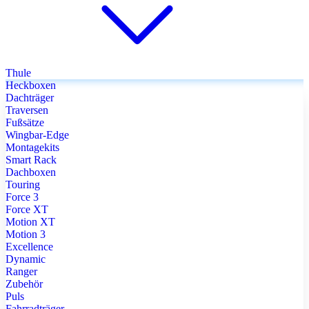
Thule
Heckboxen
Dachträger
Traversen
Fußsätze
Wingbar-Edge
Montagekits
Smart Rack
Dachboxen
Touring
Force 3
Force XT
Motion XT
Motion 3
Excellence
Dynamic
Ranger
Zubehör
Puls
Fahrradträger