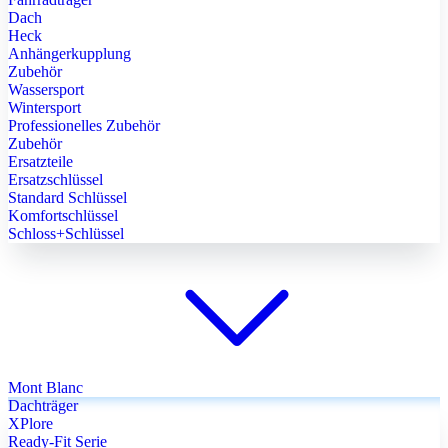
Dach
Heck
Anhängerkupplung
Zubehör
Wassersport
Wintersport
Professionelles Zubehör
Zubehör
Ersatzteile
Ersatzschlüssel
Standard Schlüssel
Komfortschlüssel
Schloss+Schlüssel
Mont Blanc
Dachträger
XPlore
Ready-Fit Serie