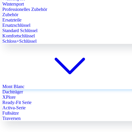
Wintersport
Professionelles Zubehör
Zubehör
Ersatzteile
Ersatzschlüssel
Standard Schlüssel
Komfortschlüssel
Schloss+Schlüssel
Mont Blanc
Dachträger
XPlore
Ready-Fit Serie
Activa-Serie
Fußsätze
Traversen