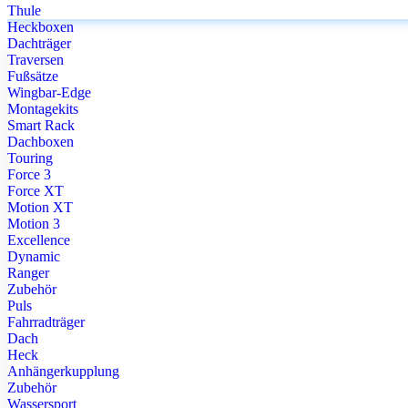
Thule
Heckboxen
Dachträger
Traversen
Fußsätze
Wingbar-Edge
Montagekits
Smart Rack
Dachboxen
Touring
Force 3
Force XT
Motion XT
Motion 3
Excellence
Dynamic
Ranger
Zubehör
Puls
Fahrradträger
Dach
Heck
Anhängerkupplung
Zubehör
Wassersport