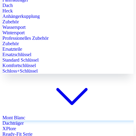
Dach
Heck
Anhängerkupplung
Zubehör
Wassersport
Wintersport
Professionelles Zubehör
Zubehör
Ersatzteile
Ersatzschlüssel
Standard Schlüssel
Komfortschlüssel
Schloss+Schlüssel
Mont Blanc
Dachträger
XPlore
Ready-Fit Serie