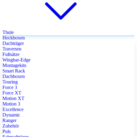
Thule
Heckboxen
Dachträger
Traversen
Fußsätze
Wingbar-Edge
Montagekits
Smart Rack
Dachboxen
Touring
Force 3
Force XT
Motion XT
Motion 3
Excellence
Dynamic
Ranger
Zubehör
Puls
Fahrradträger