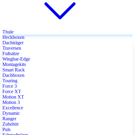
Thule
Heckboxen
Dachträger
Traversen
Fußsätze
Wingbar-Edge
Montagekits
Smart Rack
Dachboxen
Touring
Force 3
Force XT
Motion XT
Motion 3
Excellence
Dynamic
Ranger
Zubehör
Puls
Fahrradträger