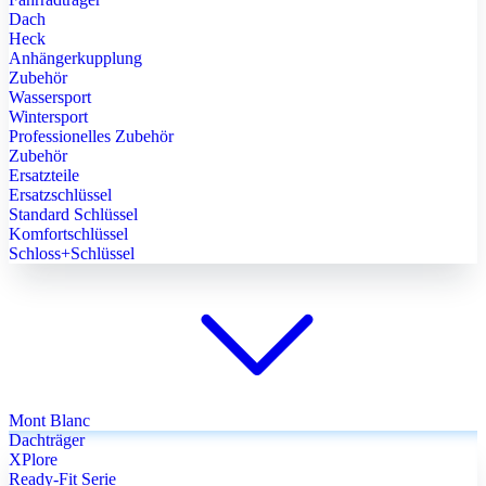
Dach
Heck
Anhängerkupplung
Zubehör
Wassersport
Wintersport
Professionelles Zubehör
Zubehör
Ersatzteile
Ersatzschlüssel
Standard Schlüssel
Komfortschlüssel
Schloss+Schlüssel
Mont Blanc
Dachträger
XPlore
Ready-Fit Serie