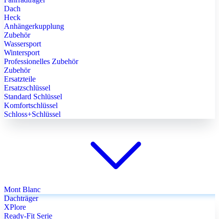
Dach
Heck
Anhängerkupplung
Zubehör
Wassersport
Wintersport
Professionelles Zubehör
Zubehör
Ersatzteile
Ersatzschlüssel
Standard Schlüssel
Komfortschlüssel
Schloss+Schlüssel
Mont Blanc
Dachträger
XPlore
Ready-Fit Serie