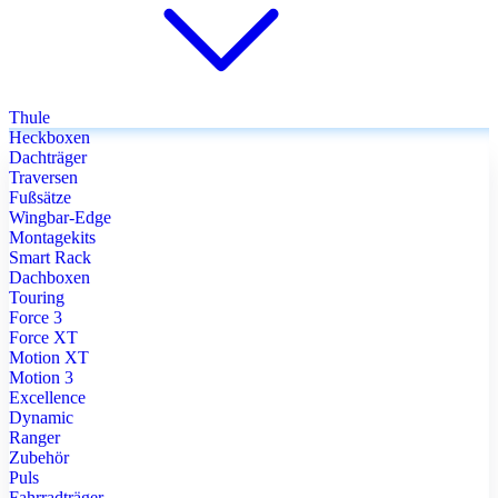
Thule
Heckboxen
Dachträger
Traversen
Fußsätze
Wingbar-Edge
Montagekits
Smart Rack
Dachboxen
Touring
Force 3
Force XT
Motion XT
Motion 3
Excellence
Dynamic
Ranger
Zubehör
Puls
Fahrradträger