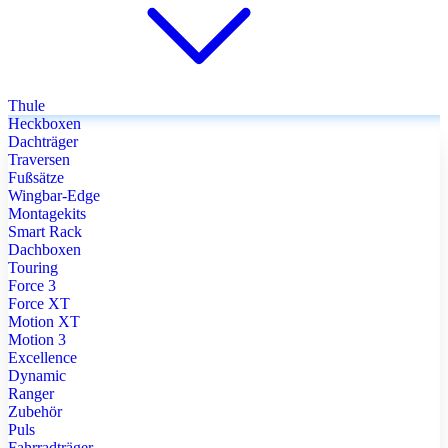
Thule
Heckboxen
Dachträger
Traversen
Fußsätze
Wingbar-Edge
Montagekits
Smart Rack
Dachboxen
Touring
Force 3
Force XT
Motion XT
Motion 3
Excellence
Dynamic
Ranger
Zubehör
Puls
Fahrradträger