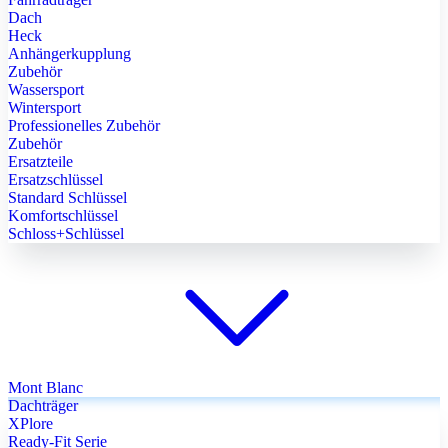
Dach
Heck
Anhängerkupplung
Zubehör
Wassersport
Wintersport
Professionelles Zubehör
Zubehör
Ersatzteile
Ersatzschlüssel
Standard Schlüssel
Komfortschlüssel
Schloss+Schlüssel
Mont Blanc
Dachträger
XPlore
Ready-Fit Serie