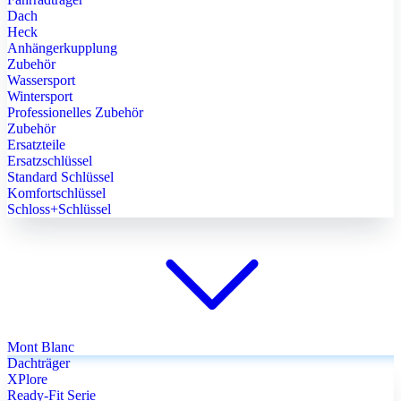
Dach
Heck
Anhängerkupplung
Zubehör
Wassersport
Wintersport
Professionelles Zubehör
Zubehör
Ersatzteile
Ersatzschlüssel
Standard Schlüssel
Komfortschlüssel
Schloss+Schlüssel
Mont Blanc
Dachträger
XPlore
Ready-Fit Serie