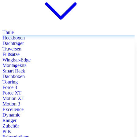
Thule
Heckboxen
Dachträger
Traversen
Fußsätze
Wingbar-Edge
Montagekits
Smart Rack
Dachboxen
Touring
Force 3
Force XT
Motion XT
Motion 3
Excellence
Dynamic
Ranger
Zubehör
Puls
Fahrradträger