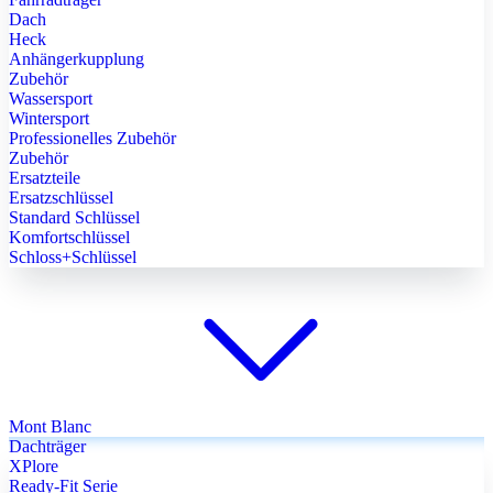
Dach
Heck
Anhängerkupplung
Zubehör
Wassersport
Wintersport
Professionelles Zubehör
Zubehör
Ersatzteile
Ersatzschlüssel
Standard Schlüssel
Komfortschlüssel
Schloss+Schlüssel
Mont Blanc
Dachträger
XPlore
Ready-Fit Serie