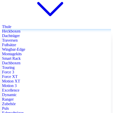
Thule
Heckboxen
Dachträger
Traversen
Fußsätze
Wingbar-Edge
Montagekits
Smart Rack
Dachboxen
Touring
Force 3
Force XT
Motion XT
Motion 3
Excellence
Dynamic
Ranger
Zubehör
Puls
Fahrradträger