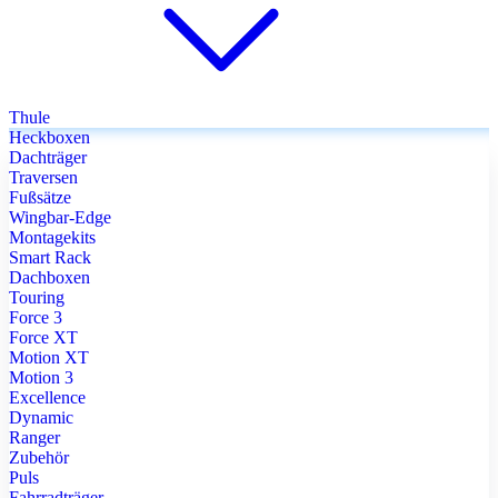
Thule
Heckboxen
Dachträger
Traversen
Fußsätze
Wingbar-Edge
Montagekits
Smart Rack
Dachboxen
Touring
Force 3
Force XT
Motion XT
Motion 3
Excellence
Dynamic
Ranger
Zubehör
Puls
Fahrradträger