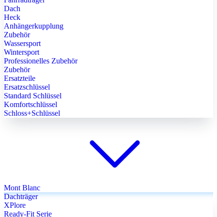
Dach
Heck
Anhängerkupplung
Zubehör
Wassersport
Wintersport
Professionelles Zubehör
Zubehör
Ersatzteile
Ersatzschlüssel
Standard Schlüssel
Komfortschlüssel
Schloss+Schlüssel
Mont Blanc
Dachträger
XPlore
Ready-Fit Serie