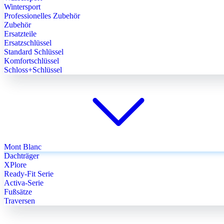
Wintersport
Professionelles Zubehör
Zubehör
Ersatzteile
Ersatzschlüssel
Standard Schlüssel
Komfortschlüssel
Schloss+Schlüssel
Mont Blanc
Dachträger
XPlore
Ready-Fit Serie
Activa-Serie
Fußsätze
Traversen