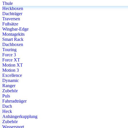
Thule
Heckboxen
Dachträger
Traversen
Fußsätze
Wingbar-Edge
Montagekits
Smart Rack
Dachboxen
Touring
Force 3
Force XT
Motion XT
Motion 3
Excellence
Dynamic
Ranger
Zubehör
Puls
Fahrradträger
Dach
Heck
Anhängerkupplung
Zubehör
Wassersport