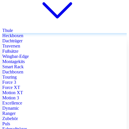
Thule
Heckboxen
Dachträger
Traversen
Fußsätze
Wingbar-Edge
Montagekits
Smart Rack
Dachboxen
Touring
Force 3
Force XT
Motion XT
Motion 3
Excellence
Dynamic
Ranger
Zubehör
Puls
Fahrradträger