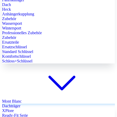
Dach
Heck
Anhängerkupplung
Zubehör
Wassersport
Wintersport
Professionelles Zubehör
Zubehör
Ersatzteile
Ersatzschlüssel
Standard Schlüssel
Komfortschlüssel
Schloss+Schlüssel
Mont Blanc
Dachträger
XPlore
Ready-Fit Serie