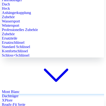
Dach
Heck
Anhängerkupplung
Zubehör
Wassersport
Wintersport
Professionelles Zubehör
Zubehör
Ersatzteile
Ersatzschlüssel
Standard Schlüssel
Komfortschlüssel
Schloss+Schlüssel
Mont Blanc
Dachträger
XPlore
Ready-Fit Serie