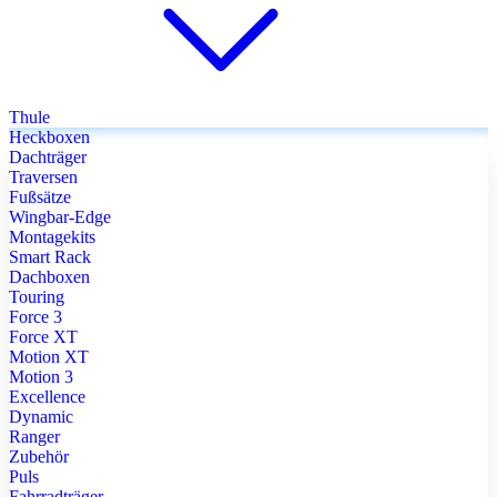
Thule
Heckboxen
Dachträger
Traversen
Fußsätze
Wingbar-Edge
Montagekits
Smart Rack
Dachboxen
Touring
Force 3
Force XT
Motion XT
Motion 3
Excellence
Dynamic
Ranger
Zubehör
Puls
Fahrradträger