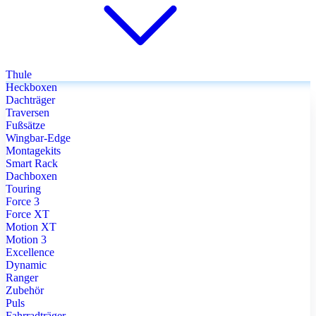
Thule
Heckboxen
Dachträger
Traversen
Fußsätze
Wingbar-Edge
Montagekits
Smart Rack
Dachboxen
Touring
Force 3
Force XT
Motion XT
Motion 3
Excellence
Dynamic
Ranger
Zubehör
Puls
Fahrradträger