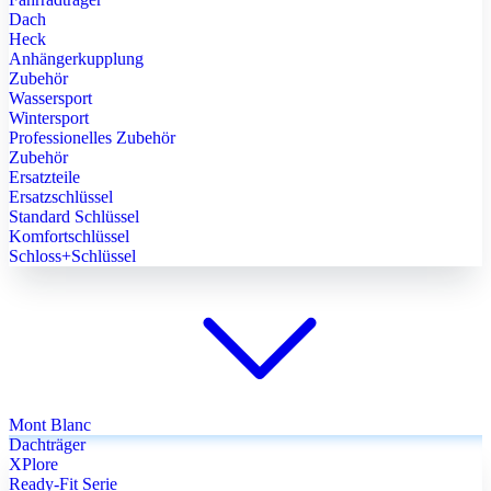
Dach
Heck
Anhängerkupplung
Zubehör
Wassersport
Wintersport
Professionelles Zubehör
Zubehör
Ersatzteile
Ersatzschlüssel
Standard Schlüssel
Komfortschlüssel
Schloss+Schlüssel
Mont Blanc
Dachträger
XPlore
Ready-Fit Serie