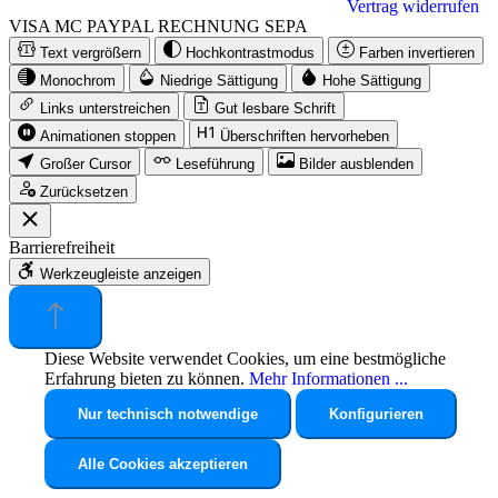
Vertrag widerrufen
VISA
MC
PAYPAL
RECHNUNG
SEPA
Text vergrößern
Hochkontrastmodus
Farben invertieren
Monochrom
Niedrige Sättigung
Hohe Sättigung
Links unterstreichen
Gut lesbare Schrift
Animationen stoppen
Überschriften hervorheben
Großer Cursor
Leseführung
Bilder ausblenden
Zurücksetzen
Barrierefreiheit
Werkzeugleiste anzeigen
Diese Website verwendet Cookies, um eine bestmögliche
Erfahrung bieten zu können.
Mehr Informationen ...
Nur technisch notwendige
Konfigurieren
Alle Cookies akzeptieren