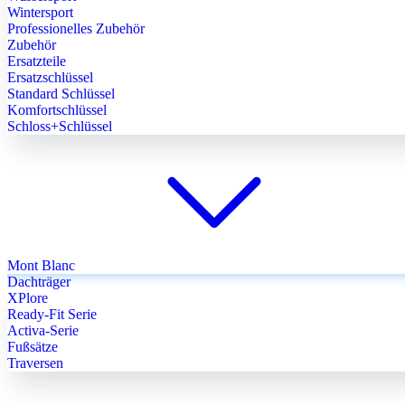
Wintersport
Professionelles Zubehör
Zubehör
Ersatzteile
Ersatzschlüssel
Standard Schlüssel
Komfortschlüssel
Schloss+Schlüssel
Mont Blanc
Dachträger
XPlore
Ready-Fit Serie
Activa-Serie
Fußsätze
Traversen