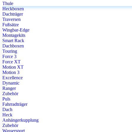
Thule
Heckboxen
Dachträger
Traversen
Fußsätze
Wingbar-Edge
Montagekits
Smart Rack
Dachboxen
Touring
Force 3
Force XT
Motion XT
Motion 3
Excellence
Dynamic
Ranger
Zubehör
Puls
Fahrradträger
Dach
Heck
Anhängerkupplung
Zubehör
Wassersport