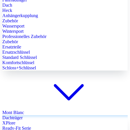
Dach
Heck
Anhängerkupplung
Zubehör
Wassersport
Wintersport
Professionelles Zubehör
Zubehör
Ersatzteile
Ersatzschlüssel
Standard Schlüssel
Komfortschlüssel
Schloss+Schlüssel
Mont Blanc
Dachträger
XPlore
Ready-Fit Serie