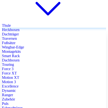
Thule
Heckboxen
Dachträger
Traversen
Fußsätze
Wingbar-Edge
Montagekits
Smart Rack
Dachboxen
Touring
Force 3
Force XT
Motion XT
Motion 3
Excellence
Dynamic
Ranger
Zubehör
Puls
Fahrradträger