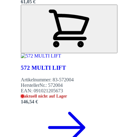
61,05 €
572 MULTI LIFT
Artikelnummer:
83-572004
HerstellerNr.:
572004
EAN:
091021205673
aktuell nicht auf Lager
146,54 €