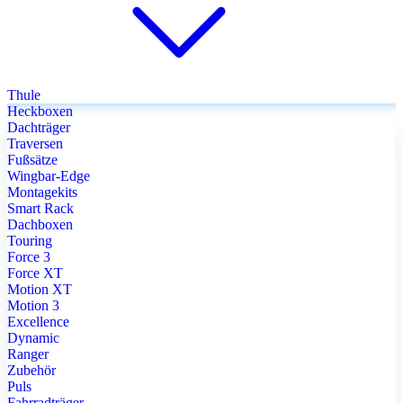
Thule
Heckboxen
Dachträger
Traversen
Fußsätze
Wingbar-Edge
Montagekits
Smart Rack
Dachboxen
Touring
Force 3
Force XT
Motion XT
Motion 3
Excellence
Dynamic
Ranger
Zubehör
Puls
Fahrradträger