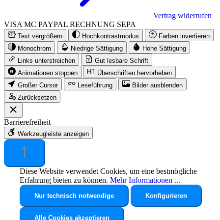
Vertrag widerrufen
VISA
MC
PAYPAL
RECHNUNG
SEPA
Text vergrößern
Hochkontrastmodus
Farben invertieren
Monochrom
Niedrige Sättigung
Hohe Sättigung
Links unterstreichen
Gut lesbare Schrift
Animationen stoppen
Überschriften hervorheben
Großer Cursor
Leseführung
Bilder ausblenden
Zurücksetzen
Barrierefreiheit
Werkzeugleiste anzeigen
Diese Website verwendet Cookies, um eine bestmögliche
Erfahrung bieten zu können.
Mehr Informationen ...
Nur technisch notwendige
Konfigurieren
Alle Cookies akzeptieren