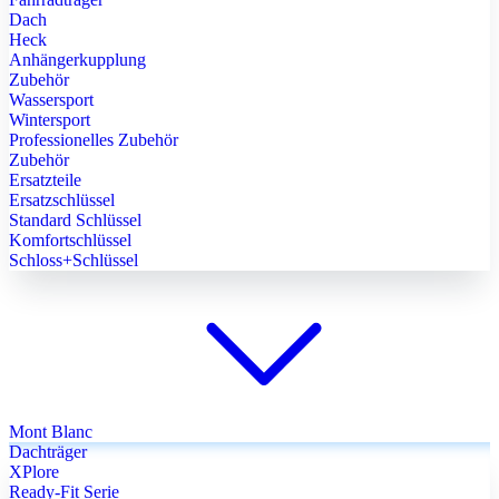
Dach
Heck
Anhängerkupplung
Zubehör
Wassersport
Wintersport
Professionelles Zubehör
Zubehör
Ersatzteile
Ersatzschlüssel
Standard Schlüssel
Komfortschlüssel
Schloss+Schlüssel
Mont Blanc
Dachträger
XPlore
Ready-Fit Serie