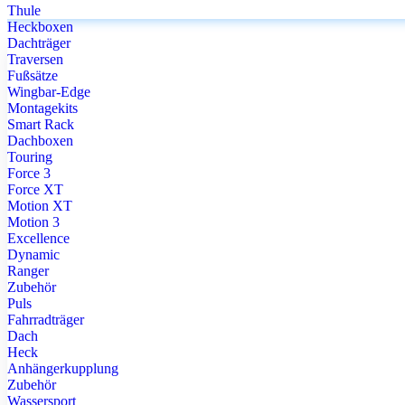
Thule
Heckboxen
Dachträger
Traversen
Fußsätze
Wingbar-Edge
Montagekits
Smart Rack
Dachboxen
Touring
Force 3
Force XT
Motion XT
Motion 3
Excellence
Dynamic
Ranger
Zubehör
Puls
Fahrradträger
Dach
Heck
Anhängerkupplung
Zubehör
Wassersport