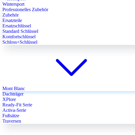
Wintersport
Professionelles Zubehör
Zubehör
Ersatzteile
Ersatzschlüssel
Standard Schlüssel
Komfortschlüssel
Schloss+Schlüssel
Mont Blanc
Dachträger
XPlore
Ready-Fit Serie
Activa-Serie
Fußsätze
Traversen