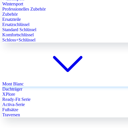
Wintersport
Professionelles Zubehör
Zubehör
Ersatzteile
Ersatzschlüssel
Standard Schlüssel
Komfortschlüssel
Schloss+Schlüssel
Mont Blanc
Dachträger
XPlore
Ready-Fit Serie
Activa-Serie
Fußsätze
Traversen