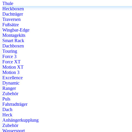
Thule
Heckboxen
Dachträger
Traversen
Fußsätze
Wingbar-Edge
Montagekits
Smart Rack
Dachboxen
Touring
Force 3
Force XT
Motion XT
Motion 3
Excellence
Dynamic
Ranger
Zubehör
Puls
Fahrradträger
Dach
Heck
Anhängerkupplung
Zubehör
Wassersport