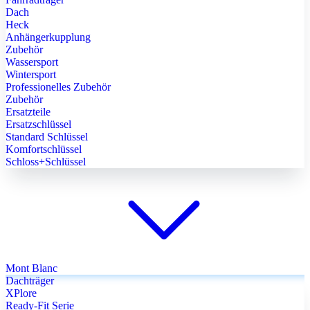
Dach
Heck
Anhängerkupplung
Zubehör
Wassersport
Wintersport
Professionelles Zubehör
Zubehör
Ersatzteile
Ersatzschlüssel
Standard Schlüssel
Komfortschlüssel
Schloss+Schlüssel
Mont Blanc
Dachträger
XPlore
Ready-Fit Serie