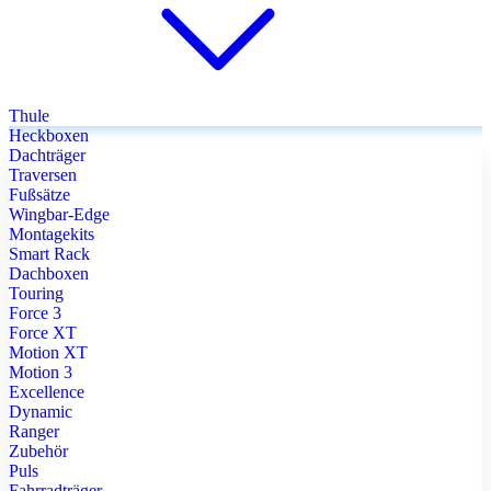
Thule
Heckboxen
Dachträger
Traversen
Fußsätze
Wingbar-Edge
Montagekits
Smart Rack
Dachboxen
Touring
Force 3
Force XT
Motion XT
Motion 3
Excellence
Dynamic
Ranger
Zubehör
Puls
Fahrradträger