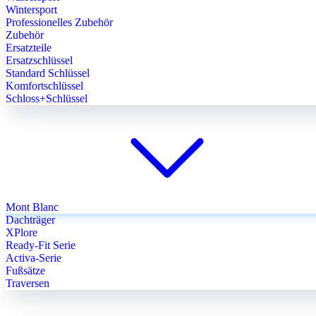
Wintersport
Professionelles Zubehör
Zubehör
Ersatzteile
Ersatzschlüssel
Standard Schlüssel
Komfortschlüssel
Schloss+Schlüssel
Mont Blanc
Dachträger
XPlore
Ready-Fit Serie
Activa-Serie
Fußsätze
Traversen