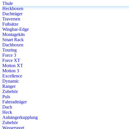
Thule
Heckboxen
Dachträger
Traversen
Fußsätze
Wingbar-Edge
Montagekits
Smart Rack
Dachboxen
Touring
Force 3
Force XT
Motion XT
Motion 3
Excellence
Dynamic
Ranger
Zubehör
Puls
Fahrradträger
Dach
Heck
Anhängerkupplung
Zubehör
Wassersport