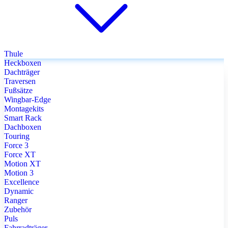
Thule
Heckboxen
Dachträger
Traversen
Fußsätze
Wingbar-Edge
Montagekits
Smart Rack
Dachboxen
Touring
Force 3
Force XT
Motion XT
Motion 3
Excellence
Dynamic
Ranger
Zubehör
Puls
Fahrradträger