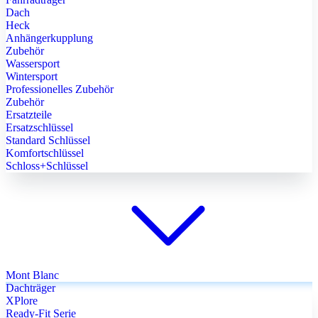
Dach
Heck
Anhängerkupplung
Zubehör
Wassersport
Wintersport
Professionelles Zubehör
Zubehör
Ersatzteile
Ersatzschlüssel
Standard Schlüssel
Komfortschlüssel
Schloss+Schlüssel
Mont Blanc
Dachträger
XPlore
Ready-Fit Serie